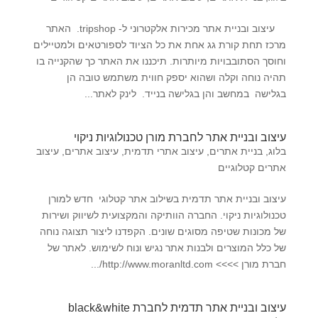
עיצוב ובניית אתר מכירות אלקטרוני ל- tripshop. האתר
מרכז תחת קורת גג אחת את כל הציוד לספורטאים ולמטיילים
וחוסך הסתובבויות מיותרות. תיכננו את האתר כך שהקנייה בו
תהיה נוחה וקלה ושהוא יספק חווית משתמש טובה הן
בגלישה במחשב והן בגלישה בנייד. לינק לאתר...
עיצוב ובניית אתר לחברת מורן טכנולוגיות ניקוי
בלוג
,
בניית אתרים
,
עיצוב אתרי תדמית
,
עיצוב אתרים
,
עיצוב
אתרים קטלוגיים
עיצוב ובניית אתר תדמית בשילוב אתר קטלוגי חדש למורן
טכנולוגיות ניקוי. החברה הוותיקה והמקצועית לשיווק ושירות
של מכונות שטיפה מסוגים שונים. הקפדנו ליצור תצוגה נוחה
של כלל המוצרים ולבנות אתר נגיש ונוח לשימוש. לאתר של
חברת מורן >>>> http://www.moranltd.com/...
עיצוב ובניית אתר תדמית לחברת black&white