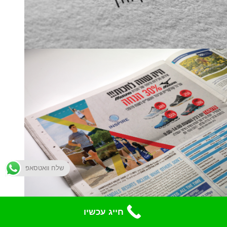
שלח וואטסאפ
חייג עכשיו