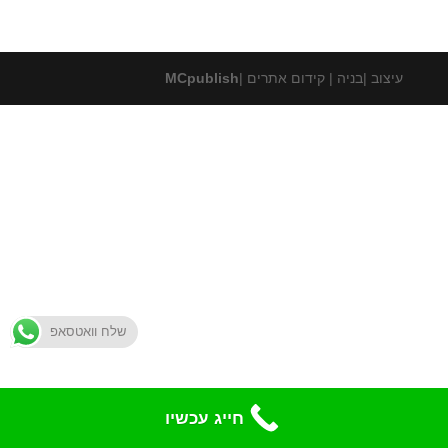
עיצוב |בניה | קידום אתרים |
MCpublish
שלח וואטסאפ
חייג עכשיו