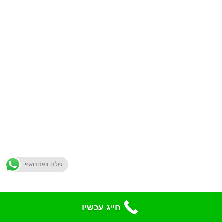
שלח וואטסאפ
חייג עכשיו