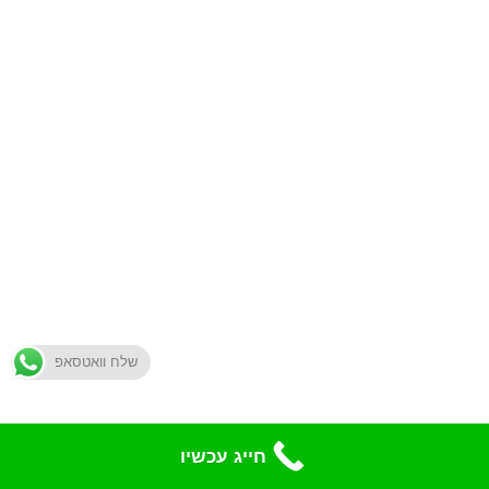
שלח וואטסאפ
חייג עכשיו