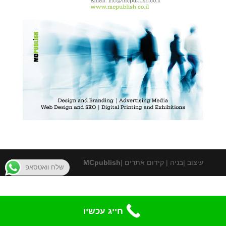
עיצוב |בניה | קידום אתרים |
MCpublish
שלח וואטסאפ
חייג עכשיו