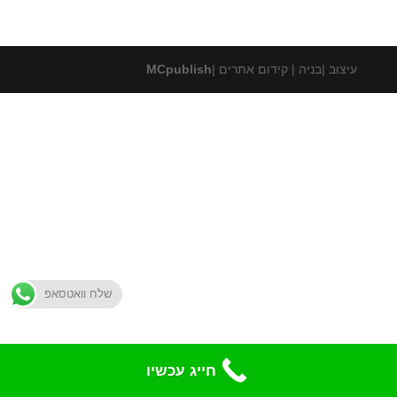
עיצוב |בניה | קידום אתרים |
MCpublish
שלח וואטסאפ
חייג עכשיו