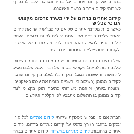
בתחום של קידום אתרים על בוריו ומציעה לכם להצטרף
לשירותי קידום אתרים ברשת האינטרנט.
קידום אתרים בדרום על ידי משרד פרסום מקצועי –
אם סי פבליש
כאשר צוות מקדמי אתרים של אם סי פבליש לוקח את קידום
האתר שלכם בידיים שלו, אתם יכולים להיות רגועים: העסק
שלכם יטפס למעלה בגוגל ויזכה לחשיפה גוברת של גולשים
ולקוחות פוטנציאליים המסתובבים ברשת.
אצלנו מילות המפתח החשובות שמתמקדות בתחומי העיסוק
שלכם זוכות לטיפול מקצועי ובסופו של דבר העסק שלכם מגיע
לתוצאות הראשונות בגוגל. כאן תוכלו לשלב בין קידום אורגני
לקידום ממומן (השילוב בין השניים מוכיח את עצמו כאפקטיבי
ומוצלח ביותר) וליהנות משירותי כתיבת תוכן מקצועי לצד
קידום ממומן בו התשלום מתבצע לפי הקלקת הגולשים.
חברת אם סי פבליש מספקת שירותי
קידום אתרים
לכל סוגי
עסקים ברחבי הארץ בדגש על קידום אתרים בדרום: קידום
אתרים ברחובות,
קידום אתרים באשדוד
, קידום אתרים בבאר