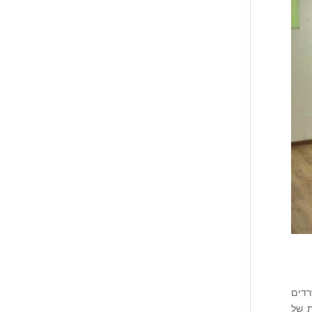
רדים
ת של