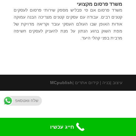
משרד פרסום מקצועי
משרד פרסום אם סי פבליש מספק שירותי פרסום לעסקים
קטנים רבים. עבודה עם עסקים קטנים מצריכה הבנה עמוקה
אודות האופן שבו העולם העסקי עובד וקריאה מדויקת של
מפת השוק ברגע הנתון על מנת להעניק לעסקים חשיפה
מרבית בפני קהלי היעד.
עיצוב |בניה | קידום אתרים |
MCpublish
שלח וואטסאפ
חייג עכשיו