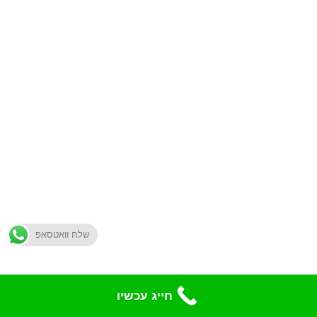
שלח וואטסאפ
חייג עכשיו