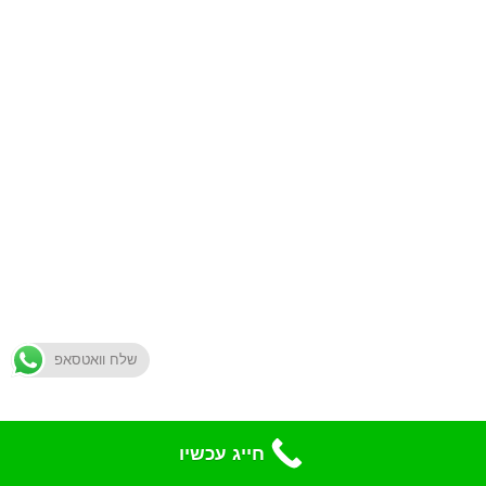
שלח וואטסאפ
חייג עכשיו