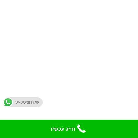
שלח וואטסאפ
חייג עכשיו