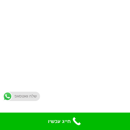
שלח וואטסאפ
חייג עכשיו