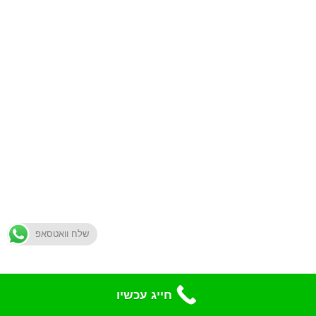
שלח וואטסאפ
חייג עכשיו