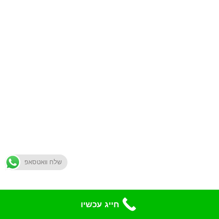
שלח וואטסאפ
חייג עכשיו