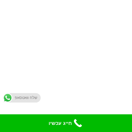
שלח וואטסאפ
חייג עכשיו