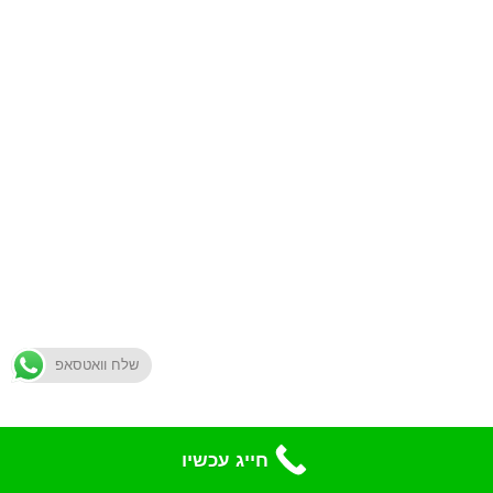
שלח וואטסאפ
חייג עכשיו