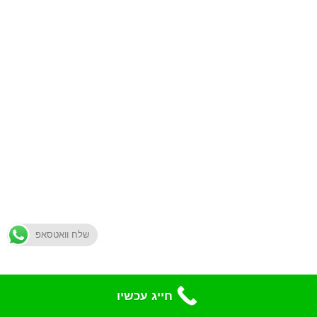
שלח וואטסאפ
חייג עכשיו