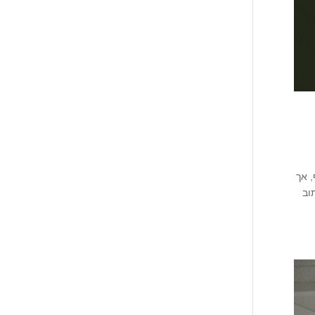
 אך
וב