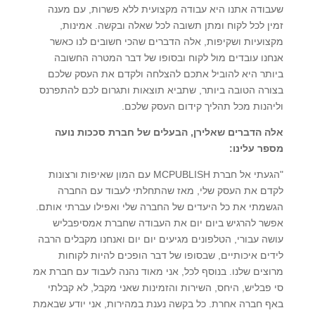
שעבודה אתנו היא עבודה מקצועית ללא פשרות, עם מענה
זמין לכל לקוח ומתן תשובה לכל שאלה ובקשה. אמינות,
מקצועיות ושקיפות, אלה הדברים שהכי חשובים לנו כאשר
אנחנו עובדים מול לקוח ובסופו של דבר המטרה החשובה
ביותר היא להוביל אתכם להצלחה ולקדם את העסק שלכם
בצורה הטובה ביותר, שתביא תוצאות ותגרום לכם להתפרנס
וליהנות מכל תהליך קידום העסק שלכם.
אלה הדברים שאלירן, הבעלים של חברת סככות נועה
מספר עלינו:
"הגעתי אל חברת MCPUBLISH עם המון שאיפות ורצונות
לקדם את העסק שלי, מאז שהתחלתי לעבוד עם החברה
הגשמתי את כל היעדים של החברה שלי ואפילו עברתי אותם.
אפשר להרגיש ביום יום את העבודה שחברת אמסיפבליש
עושה עבורי, הטלפונים מגיעים יום יום ואנחנו מקבלים הרבה
לידים איכותיים, שבסופו של דבר הופכים להיות לקוחות
מרוצים שלנו. בנוסף לכל, אני מאוד נהנה לעבוד עם חברת אמ
סי פבליש, היחס, השירות והזמינות שאני מקבל, לא קבלתי
באף חברה אחרת. כל בקשה נענת במהירות, אני יודע שבאמת