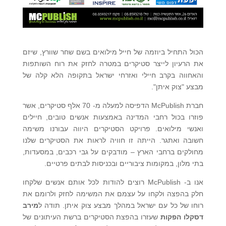
הכול התחיל ביוזמה של חייל מילואים בשם שחר שוורץ, שיזם
את הרעיון לייצר סטיקרים במטרה לחזק את רוח השותפות
והאחווה בקרב חיילי ואזרחי ישראל בתקופה הלא קלה של
מבצע "צוק איתן".
חברת McPublish הדפיסה למעלה מ- 70 אלף סטיקרים, אשר
פוזרו בכול רחבי המדינה באמצעות אנשים טובים, חיילים
ואנשי מילואים. פרויקט הסטיקרים היווה עבורנו משימה
חשובה ואתגר. הייתה זו חוויה לראות את הסטיקרים שלנו
מחולקים ברחבי הארץ – מודבקים על גבי רכבים, במסעדות,
בתי מלון, במקומות ציבוריים ובכניסות לבתים פרטיים.
אנו ב- McPublish רוצים להודות לכל אותם אנשים שלקחו
חלק בהפצה ולקחו על עצמם את המשימה לחזק ולרומם את
רוחו של כל עם ישראל במהלך מבצע צוק איתן. תודה ל
מירב
דסקלו הפקות
שעזרו בהפצת הסטיקרים ברשת העיתונים של