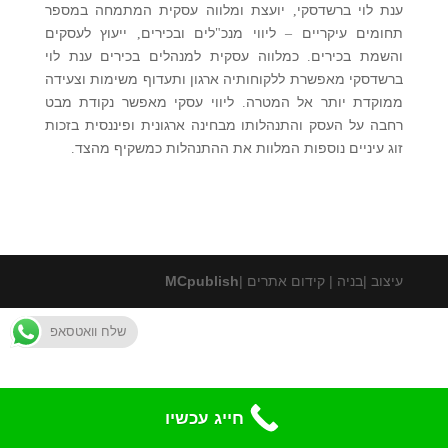
ענת לוי ברשדסקי
יועצת ומלווה עסקית המתמחה במספר
,
תחומים עיקריים
ליווי מנכ
לים ובכירים
ייעוץ לעסקים
,
"
–
והשמת בכירים
כמלווה עסקית למנהלים בכירים ענת לוי
.
ברשדסקי מאפשרת ללקוחותיה ארגון ותעדוף משימות וצעידה
ממוקדת יותר אל המטרה
ליווי עסקי מאפשר נקודת מבט
.
רחבה על העסק והתנהלותו מבחינה ארגונית ופיננסית בזכות
זוג עיניים נוספות המלוות את ההתנהלות כמשקיף מהצד
.
עיצוב |בניה | קידום אתרים |
MCpublish
שלח וואטסאפ
חייג עכשיו