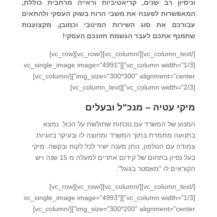
וניסיון רב שנים, קריאטיביות וראייה מרחבית כוללת,
המאפשרות לפענח את משבי הרוח בשוק העסקי ולהתאים
עבורכם את סוג השירות המיטבי וכמובן, מקצוענות
שתמנף אתכם לעבר הגשמת חזונכם העסקי!
[/vc_column_text][/vc_column][/vc_row][vc_row]
[vc_column width="1/3"][vc_single_image image="4991"
img_size="300*300" alignment="center"][/vc_column]
[vc_column width="2/3"][vc_column_text]
מיקי עטיה – מנכ"ל ובעלים
המנוע של המשרד עם נוכחות שחולשת על הכול. נמצא
בתנועה מתמדת בתוך המשרד ומחוצה לו ובעיקר בזוגיות
צמודה עם הטלפון, נותן מענה ישיר לכל לקוח ובקשה. מיקי
בעל נסיון בתחום של קידום אתרים למעלה מ 15 שנה ויש
הקוראים לו "מאסטר בגוגל".
[/vc_column_text][/vc_column][/vc_row][vc_row]
[vc_column width="1/3"][vc_single_image image="4993"
img_size="300*200" alignment="center"][/vc_column]