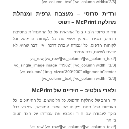
[vc_column width="2/3"][vc_column_text]
ורדית סרוסי – מעצבת גרפית ומנהלת
מחלקת McPrint – דפוס
ורדית סרוסי ה"ביג בוס" אחראית על כל ההתנהלות בחטיבת
הדפוס, מכירה באופן אישי את כל לקוחות הדיגיטל וכל
לקוחות הדפוס, כל עבודה עוברת דרכה, אין דבר שהיא לא
יודעת לעשות, נכס אמיתי.
[/vc_column_text][/vc_column][/vc_row][vc_row]
[vc_column width="1/3"][vc_single_image image="4982"
img_size="300*200" alignment="center"][/vc_column]
[vc_column width="2/3"][vc_column_text]
ולארי גולטיב – הידיים של McPrint
ידי הזהב של מחלקת הדפוס, כל הליטושים, כל החיתוכים, כל
האריזות הכל תחת פיקוחו של ואלרי המוכשר, שמגיע בכל
בוקר לעבודה עם חיוך ומבצע את עבודתו על הצד הטוב
ביותר.
[/vc_column_text][/vc_column][/vc_row][vc_row]