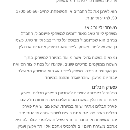
צריכים לעשות כדי ליהנות מהמשחק
הוא לארגן את כל החברים או המשפחה, לחייג 1700-50-56-
50, להגיע וליהנות.
משחקי לייזר טאג
משחקי לייזר טאג מאוד דומים למשחקי פיינטבול, ההבדל
בניהם הוא שפיינטבול מבוסס על כדורי צבע ולייזר טאג, כשמו
כן הוא על לייזר. משחקי לייזר טאג בפארק אתגרים אדרנלין
נמצאים בשטח גדול, אשר מיועד במיוחד למשחק. בתוך
השטח ממוקמים פריטים שונים, שנועדו על מנת ליצור הסוואה
מן הקבוצה היריבה. משחק לייזר טאג הוא המשחק המושלם
עבור יום מרענן, שובר שגרה ומהנה במיוחד.
פארק חבלים
בכל טיול באירופה עוצרים להתרענן בפארק חבלים. פארק
אתגרים אדרנלין בשטח מביא אליכם את ניחוחות חו"ל עם
פארק חבלים אתגרי שווה במיוחד, שלא מבייש אף פארק
חבלים באירופה. אם אתם רוצים לשבור שגרה וליהנות יחד
עם המשפחה או החברים, זוהי פעילות שלגמרי יכולה להוציא
אתכם משגרת היום יום ולהכניס אתכם אל יותר אקשן ועניין.