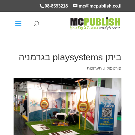
08-8593218
mc@mcpublish.co.il
ביתן playsystems בגרמניה
פורטפוליו
,
תערוכות