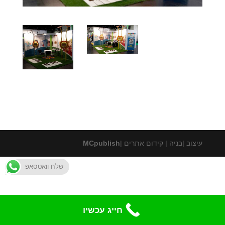
עיצוב |בניה | קידום אתרים |
MCpublish
שלח וואטסאפ
חייג עכשיו